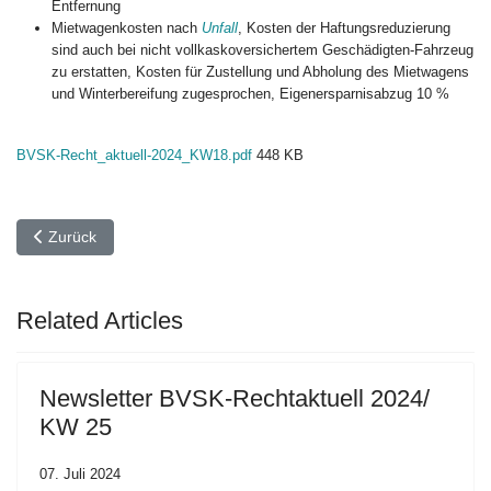
Entfernung
Mietwagenkosten nach
Unfall
, Kosten der Haftungsreduzierung
sind auch bei nicht vollkaskoversichertem Geschädigten-Fahrzeug
zu erstatten, Kosten für Zustellung und Abholung des Mietwagens
und Winterbereifung zugesprochen, Eigenersparnisabzug 10 %
BVSK-Recht_aktuell-2024_KW18.pdf
448 KB
Vorheriger Beitrag: Newsletter BVSK-Rechtaktuell 2024/ KW 19
Zurück
Related Articles
Newsletter BVSK-Rechtaktuell 2024/
KW 25
07. Juli 2024